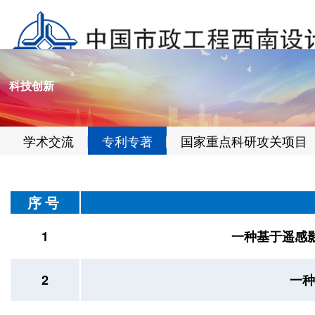
科技创新
学术交流
专利专著
国家重点科研攻关项目
序号
1
一种基于遥感
2
一