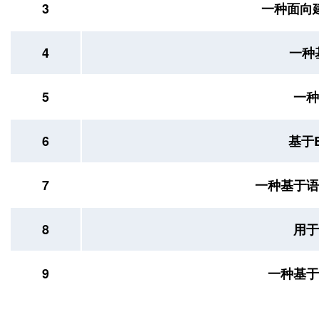
3
一种面向
4
一种
5
一
6
基于
7
一种基于
8
用
9
一种基