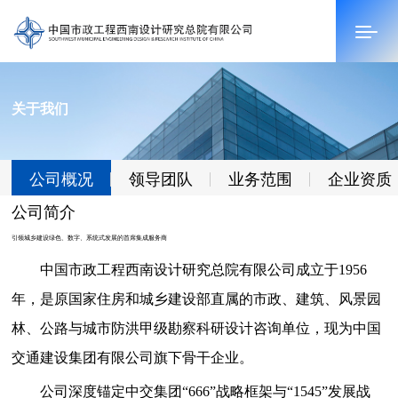
关于我们
首页
关于我们
公司概况
领导团队
业务范围
企业资质
新闻中心
公司简介
科技创新
引领城乡建设绿色、数字、系统式发展的首席集成服务商
中国市政工程西南设计研究总院有限公司成立于1956
经典项目
年，是原国家住房和城乡建设部直属的市政、建筑、风景园
人才招聘
林、公路与城市防洪甲级勘察科研设计咨询单位，现为中国
交通建设集团有限公司旗下骨干企业。
联系我们
公司深度锚定中交集团“666”战略框架与“1545”发展战