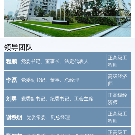
领导团队
正高级工
程鹏
党委书记、董事长、法定代表人
程师
高级经济
李磊
党委副书记、董事、总经理
师
正高级经
刘勇
党委副书记、纪委书记、工会主席
济师
正高级工
谢秩明
党委常委、副总经理
程师
正高级工