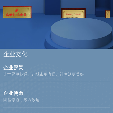
四川政府采购诚信服务商
“―带-路”工作杰出单位
优秀委员单位
副会长单位
2019-2020年度优秀“蓝马甲”志愿服务队
先进集体
企业文化
纳税前五十强企业（纳税过三千万元企业）
企业愿景
创造学会同心力领军企业
让世界更畅通、让城市更宜居、让生活更美好
先进基层党组织
企业使命
爱心企业
固基修道，履方致远
青年文明号
优秀勘察设计企业