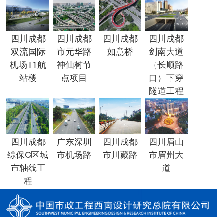
四川成都
四川成都
四川成都
四川成都
双流国际
市元华路
如意桥
剑南大道
机场T1航
神仙树节
（长顺路
站楼
点项目
口）下穿
隧道工程
四川成都
广东深圳
四川成都
四川眉山
综保C区城
市机场路
市川藏路
市眉州大
市轴线工
道
程